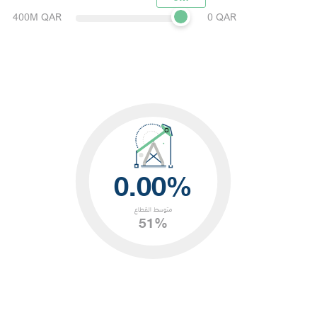
400M QAR
0 QAR
0.00%
متوسط القطاع
51%