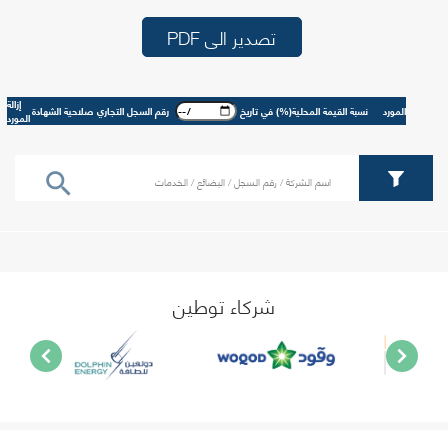
تصدير الى PDF
إزالة
المورد
نسبة القيمة المحلية(%) في تاريخ
رقم السجل التجاري
صلاحية الشهادة
المورد
شركاء توطين