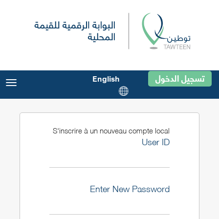
تسجيل الدخول
English
gle
ion
S'inscrire à un nouveau compte local
User ID
Enter New Password