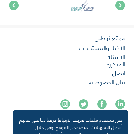
موقع توطين
الأخبار والمستجدات
الاسئلة
المتكررة
اتصل بنا
بيان الخصوصية
نحن نستخدم ملفات تعريف الارتباط حرصاً منا على تقديم
+974 40136477
أفضل التسهيلات لمتصفحي الموقع. ومن خلال
info@tawteen.com.qa
الاستمرار في زيارة هذا الموقع، فأنت توافق على