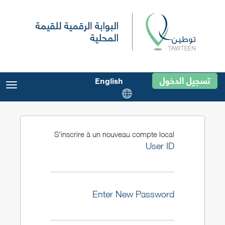
تسجيل الدخول
English
gle
ion
S'inscrire à un nouveau compte local
User ID
Enter New Password