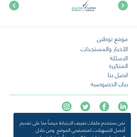
موقع توطين
الأخبار والمستجدات
الاسئلة
المتكررة
اتصل بنا
بيان الخصوصية
نحن نستخدم ملفات تعريف الارتباط حرصاً منا على تقديم
+974 40136477
أفضل التسهيلات لمتصفحي الموقع. ومن خلال
info@tawteen.com.qa
الاستمرار في زيارة هذا الموقع، فأنت توافق على