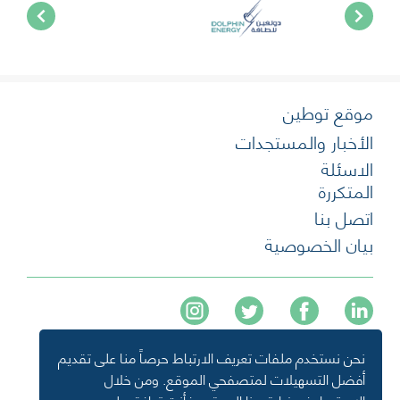
موقع توطين
الأخبار والمستجدات
الاسئلة
المتكررة
اتصل بنا
بيان الخصوصية
نحن نستخدم ملفات تعريف الارتباط حرصاً منا على تقديم
+974 40136477
أفضل التسهيلات لمتصفحي الموقع. ومن خلال
info@tawteen.com.qa
الاستمرار في زيارة هذا الموقع، فأنت توافق على