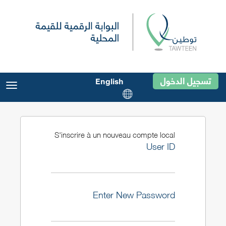
تسجيل الدخول
English
gle
ion
S'inscrire à un nouveau compte local
User ID
Enter New Password