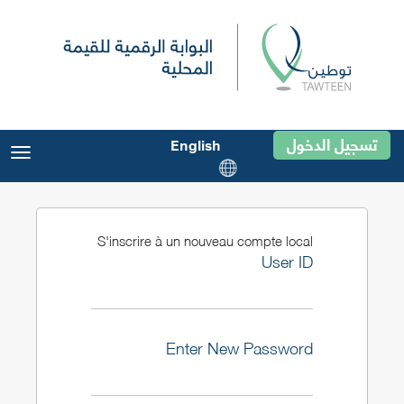
تسجيل الدخول
English
gle
ion
S'inscrire à un nouveau compte local
User ID
Enter New Password