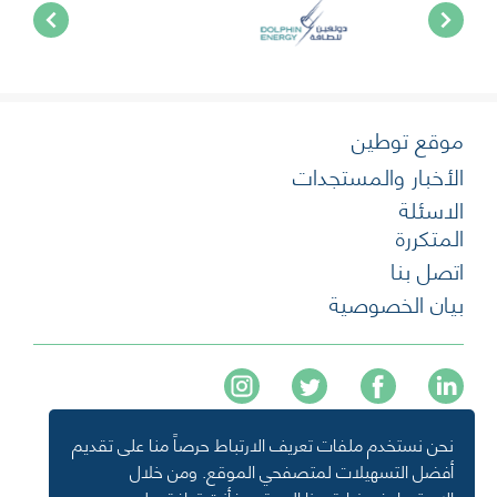
موقع توطين
الأخبار والمستجدات
الاسئلة
المتكررة
اتصل بنا
بيان الخصوصية
نحن نستخدم ملفات تعريف الارتباط حرصاً منا على تقديم
+974 40136477
أفضل التسهيلات لمتصفحي الموقع. ومن خلال
info@tawteen.com.qa
الاستمرار في زيارة هذا الموقع، فأنت توافق على